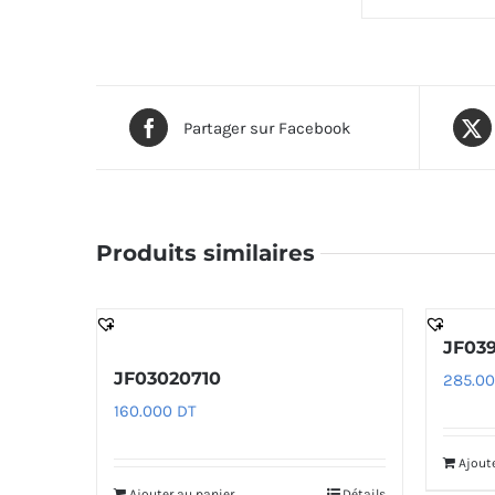
Partager sur Facebook
Produits similaires
JF039
JF03020710
285.0
160.000
DT
Ajout
Ajouter au panier
Détails