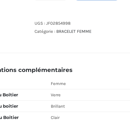
de
JF02854998
UGS :
JF02854998
Catégorie :
BRACELET FEMME
ations complémentaires
Femme
 Boîtier
Verre
u boitier
Brillant
 Boîtier
Clair