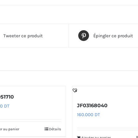
Tweeter ce produit
Épingler ce produit
51710
JF03168040
00
DT
160.000
DT
er au panier
Détails
Ajouter au panier