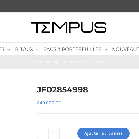
ES
BIJOUX
SACS & PORTEFEUILLES
NOUVEAUT
Accueil
»
Shop Full Width
»
JF02854998
JF02854998
240.000
DT
Ajouter au panier
quantité