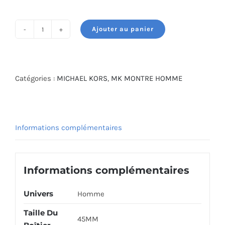
Ajouter au panier
quantité
de
MICHAEL
KORS
Catégories :
MICHAEL KORS
,
MK MONTRE HOMME
WATCH
MK8830
Informations complémentaires
Informations complémentaires
Univers
Homme
Taille Du
45MM