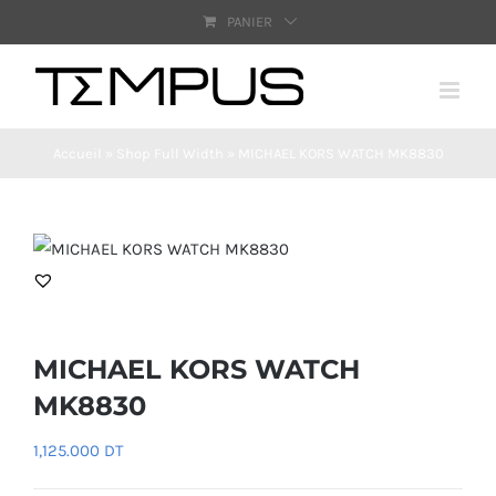
Passer
PANIER
au
contenu
Accueil
»
Shop Full Width
»
MICHAEL KORS WATCH MK8830
MICHAEL KORS WATCH
MK8830
1,125.000
DT