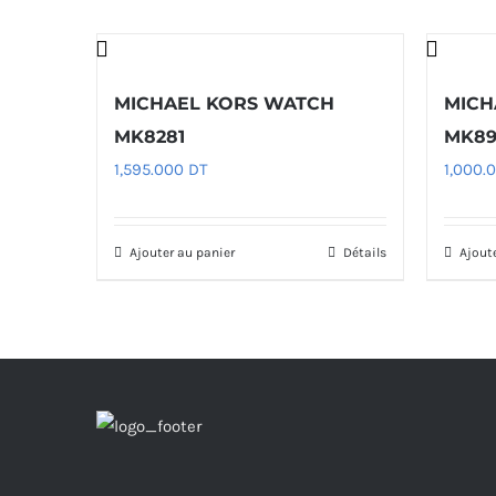
MICHAEL KORS WATCH
MICH
MK8281
MK89
1,595.000
DT
1,000.
Ajouter au panier
Détails
Ajout