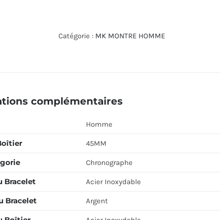
de
MICHAEL
KORS
Catégorie :
MK MONTRE HOMME
WATCH
MK8976
ations complémentaires
Homme
Boîtier
45MM
gorie
Chronographe
u Bracelet
Acier Inoxydable
u Bracelet
Argent
 Boîtier