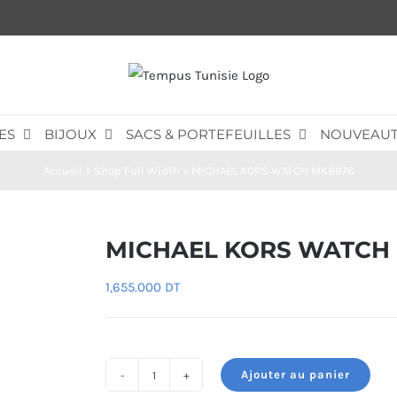
ES
BIJOUX
SACS & PORTEFEUILLES
NOUVEAUT
Accueil
»
Shop Full Width
»
MICHAEL KORS WATCH MK8976
MICHAEL KORS WATCH
1,655.000
DT
Ajouter au panier
quantité