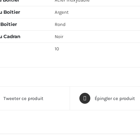
Acier Inoxydable
 Boîtier
Argent
Boîtier
Rond
u Cadran
Noir
10
Tweeter ce produit
Épingler ce produit