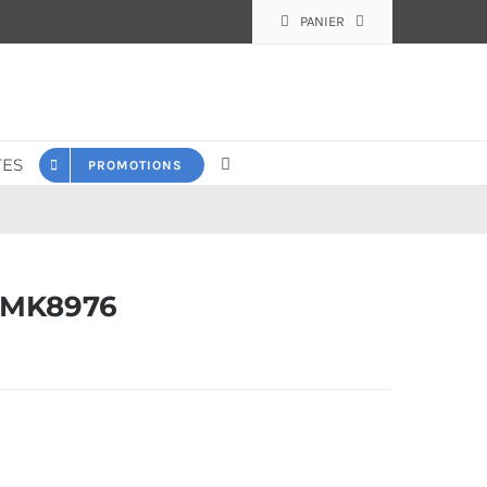
PANIER
ES
PROMOTIONS
 MK8976