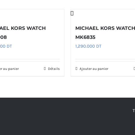
AEL KORS WATCH
MICHAEL KORS WATC
08
MK6835
000
DT
1,290.000
DT
er au panier
Détails
Ajouter au panier