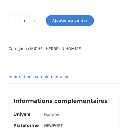
prix
prix
initial
actuel
était :
est :
Ajouter au panier
2,700.000 DT.
2,430.000 DT.
quantité
de
MICHEL
HERBELIN
Catégorie :
MICHEL HERBELIN HOMME
WATCH
37688/42GON
Informations complémentaires
Informations complémentaires
Univers
Homme
Plateforme
NEWPORT