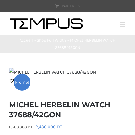
Passer
PANIER
au
contenu
Accueil
»
Shop Full Width
»
MICHEL HERBELIN WATCH
37688/42GON
Promo!
MICHEL HERBELIN WATCH
37688/42GON
Le
Le
2,430.000
DT
2,700.000
DT