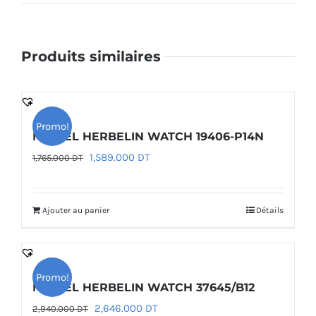
Produits similaires
Promo!
MICHEL HERBELIN WATCH 19406-P14N
Le
Le
1,589.000
DT
1,765.000
DT
prix
prix
initial
actuel
Ajouter au panier
Détails
était :
est :
1,765.000 DT.
1,589.000 DT.
Promo!
MICHEL HERBELIN WATCH 37645/B12
Le
Le
2,646.000
DT
2,940.000
DT