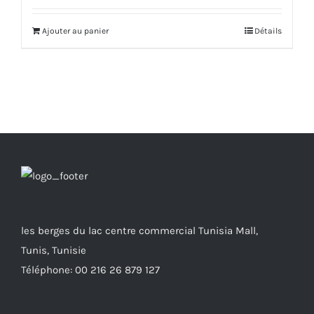
initial
actuel
Ajouter au panier
Détails
était :
est :
2,550.000 DT.
2,295.000 DT.
les berges du lac centre commercial Tunisia Mall,
Tunis, Tunisie
Téléphone: 00 216 26 879 127