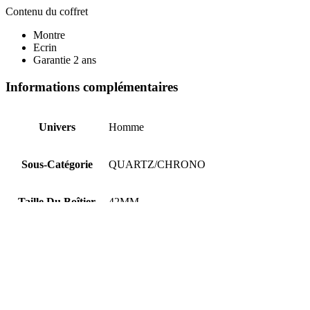
Contenu du coffret
Montre
Ecrin
Garantie 2 ans
Informations complémentaires
Univers
Homme
Sous-Catégorie
QUARTZ/CHRONO
Taille Du Boîtier
42MM
Couleur Du Boîtier
Noir
Matière Du Boîtier
Acier Inoxydable