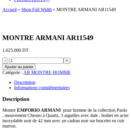
Accueil
»
Shop Full Width
»
MONTRE ARMANI AR11549
MONTRE ARMANI AR11549
1,625.000
DT
quantité
de
Ajouter au panier
MONTRE
Catégorie :
AR MONTRE HOMME
ARMANI
AR11549
Description
Informations complémentaires
Description
Montre
EMPORIO ARMANI
pour homme de la collection Paolo
, mouvement Chrono à Quartz, 3 aiguilles avec date , boitier en acier
inoxydable noir de 42 mm avec un cadran noir sur bracelet en cuir
marron.