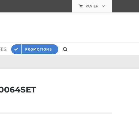
PANIER
ES
PROMOTIONS
0064SET