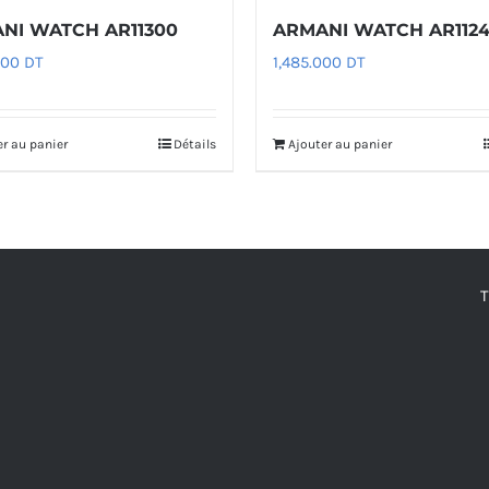
NI WATCH AR11300
ARMANI WATCH AR1124
000
DT
1,485.000
DT
er au panier
Détails
Ajouter au panier