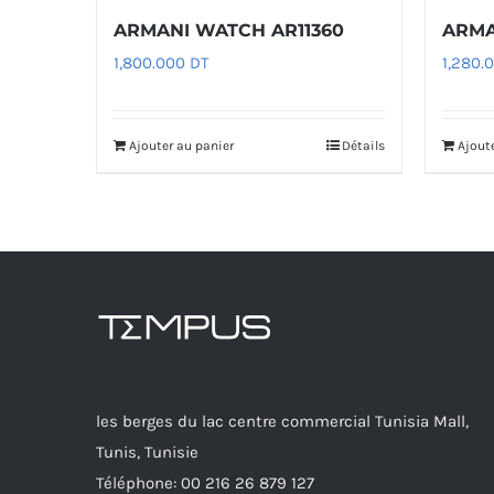
ARMANI WATCH AR11360
ARMA
1,800.000
DT
1,280.
Ajouter au panier
Détails
Ajout
les berges du lac centre commercial Tunisia Mall,
Tunis, Tunisie
Téléphone: 00 216 26 879 127