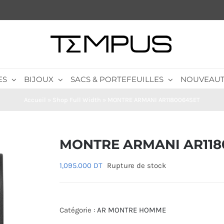
ES
BIJOUX
SACS & PORTEFEUILLES
NOUVEAUT
Accueil
»
Shop Full Width
»
MONTRE ARMANI AR1180064SET
MONTRE ARMANI AR118
1,095.000
DT
Rupture de stock
Catégorie :
AR MONTRE HOMME