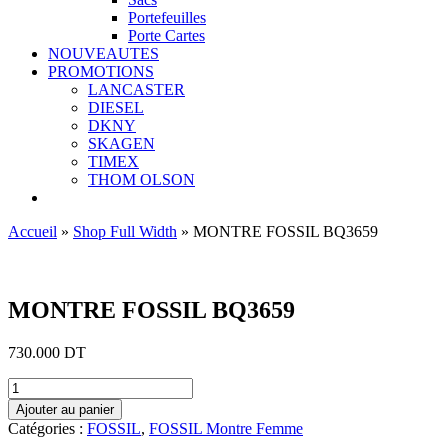
Portefeuilles
Porte Cartes
NOUVEAUTES
PROMOTIONS
LANCASTER
DIESEL
DKNY
SKAGEN
TIMEX
THOM OLSON
Accueil
»
Shop Full Width
»
MONTRE FOSSIL BQ3659
Ajouter aux favoris
MONTRE FOSSIL BQ3659
730.000
DT
quantité
de
Ajouter au panier
MONTRE
Catégories :
FOSSIL
,
FOSSIL Montre Femme
FOSSIL