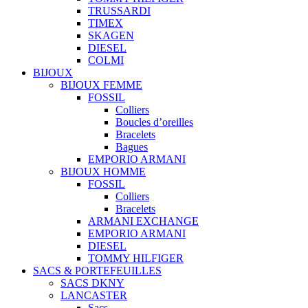
TRUSSARDI
TIMEX
SKAGEN
DIESEL
COLMI
BIJOUX
BIJOUX FEMME
FOSSIL
Colliers
Boucles d’oreilles
Bracelets
Bagues
EMPORIO ARMANI
BIJOUX HOMME
FOSSIL
Colliers
Bracelets
ARMANI EXCHANGE
EMPORIO ARMANI
DIESEL
TOMMY HILFIGER
SACS & PORTEFEUILLES
SACS DKNY
LANCASTER
Sacs