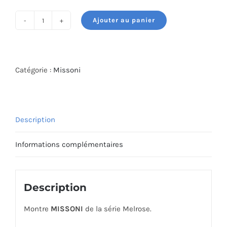
Ajouter au panier
quantité
de
MONTRE
MISSONI
Catégorie :
Missoni
MWCY00323
Description
Informations complémentaires
Description
Montre
MISSONI
de la série Melrose.