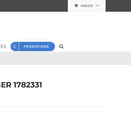
PANIER
ES
PROMOTIONS
R 1782331