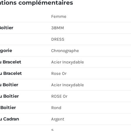
ations complémentaires
Femme
Boîtier
38MM
DRESS
gorie
Chronographe
u Bracelet
Acier Inoxydable
u Bracelet
Rose Or
 Boîtier
Acier Inoxydable
 Boîtier
ROSE Or
Boîtier
Rond
u Cadran
Argent
5