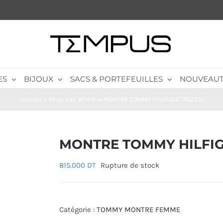
ES
BIJOUX
SACS & PORTEFEUILLES
NOUVEAUT
Accueil
»
Shop Full Width
»
MONTRE TOMMY HILFIGER 1782331
MONTRE TOMMY HILFIGE
815.000
DT
Rupture de stock
Catégorie :
TOMMY MONTRE FEMME