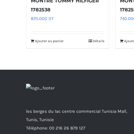
MONTRE TOMMY HILFIGER
MONT
1782538
17825
870.000
DT
740.0
Ajouter au panier
Détails
Ajout
les berges du lac centre commercial Tunisia Mall,
Tunis, Tunisie
Téléphone: 00 216 26 879 127