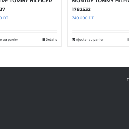
RE TOMMY HILFIGER
MONTRE TOMMY HILFI
37
1782532
00
DT
740.000
DT
er au panier
Détails
Ajouter au panier