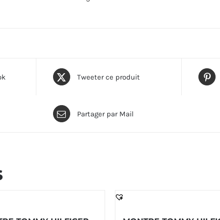
ok
Tweeter ce produit
Partager par Mail
s