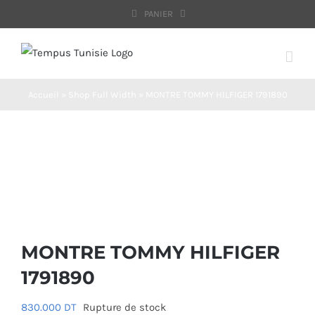
Passer
PANIER
au
contenu
Accueil
»
Shop Full Width
»
MONTRE TOMMY HILFIGER 1791890
MONTRE TOMMY HILFIGER
1791890
830.000
DT
Rupture de stock