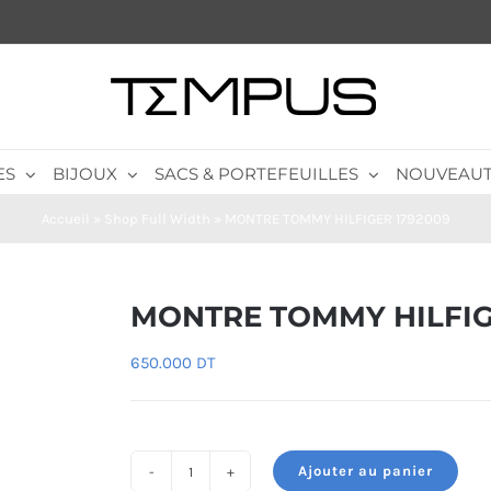
ES
BIJOUX
SACS & PORTEFEUILLES
NOUVEAUT
Accueil
»
Shop Full Width
»
MONTRE TOMMY HILFIGER 1792009
MONTRE TOMMY HILFIG
650.000
DT
Ajouter au panier
quantité