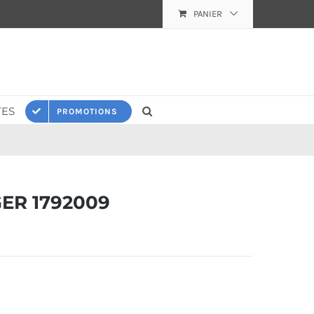
PANIER
ES
PROMOTIONS
ER 1792009