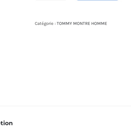
de
MONTRE
TOMMY
Catégorie :
TOMMY MONTRE HOMME
HILFIGER
1792009
tion