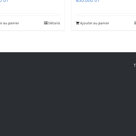
00
DT
830.000
DT
er au panier
Détails
Ajouter au panier