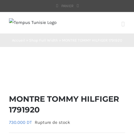
Passer
PANIER
au
contenu
Accueil
»
Shop Full Width
»
MONTRE TOMMY HILFIGER 1791920
MONTRE TOMMY HILFIGER
1791920
730.000
DT
Rupture de stock