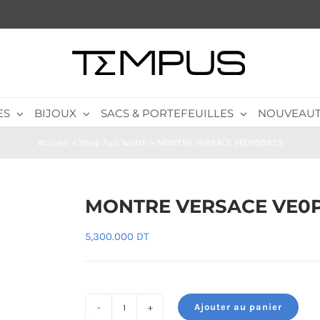
ES
BIJOUX
SACS & PORTEFEUILLES
NOUVEAUT
Accueil
»
Shop Full Width
»
MONTRE VERSACE VE0P00325
MONTRE VERSACE VE0
5,300.000
DT
Ajouter au panier
quantité