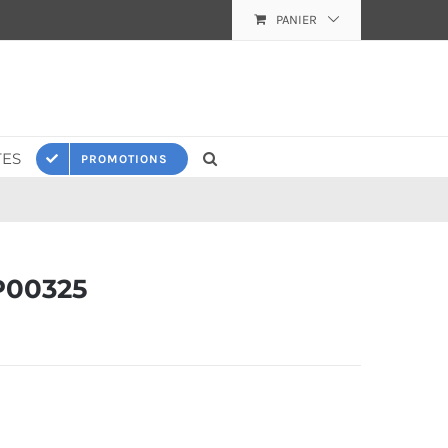
PANIER
ES
PROMOTIONS
P00325