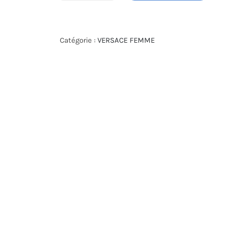
de
MONTRE
VERSACE
Catégorie :
VERSACE FEMME
VE0P00325