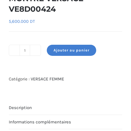
VE8D00424
5,600.000
DT
Ajouter au panier
quantité
de
MONTRE
VERSACE
Catégorie :
VERSACE FEMME
VE8D00424
Description
Informations complémentaires