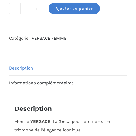
Ajouter au panier
quantité
de
MONTRE
VERSACE
Catégorie :
VERSACE FEMME
VE0Q00225
Description
Informations complémentaires
Description
Montre
VERSACE
La Greca pour femme est le
triomphe de l’élégance iconique.