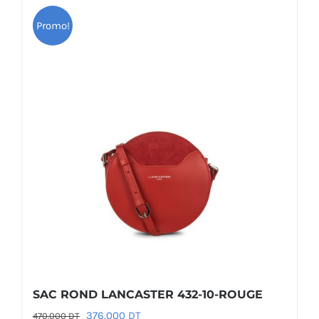
Promo!
SAC ROND LANCASTER 432-10-ROUGE
Le
Le
376.000
DT
470.000
DT