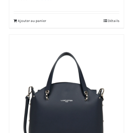
prix
prix
initial
actuel
Ajouter au panier
Détails
était :
est :
470.000 DT.
376.000 DT.