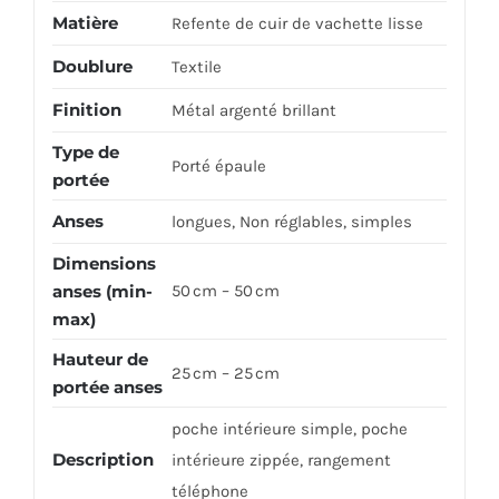
Matière
Refente de cuir de vachette lisse
Doublure
Textile
Finition
Métal argenté brillant
Type de
Porté épaule
portée
Anses
longues, Non réglables, simples
Dimensions
anses (min-
50 cm – 50 cm
max)
Hauteur de
25 cm – 25 cm
portée anses
poche intérieure simple, poche
Description
intérieure zippée, rangement
téléphone