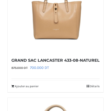
GRAND SAC LANCASTER 433-08-NATUREL
Le
Le
700.000
DT
875.000
DT
prix
prix
initial
actuel
Ajouter au panier
Détails
était :
est :
875.000 DT.
700.000 DT.