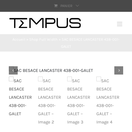
Passer
PANIER
au
contenu
Accueil
»
Shop Full Width
»
SAC BESACE LANCASTER 438-001-
GALET