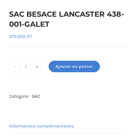
SAC BESACE LANCASTER 438-
001-GALET
570.000
DT
Ajouter au panier
quantité
de
SAC
BESACE
Catégorie :
SAC
LANCASTER
438-
001-
Informations complémentaires
GALET