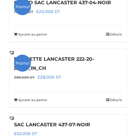
GRAND SAC LANCASTER 437-04-NOIR
Promo!
Le
Le
620.000
DT
775.000
DT
prix
prix
initial
actuel
Ajouter au panier
Détails
était :
est :
775.000 DT.
620.000 DT.
POCHETTE LANCASTER 222-20-
Promo!
LILAS_IN_CH
Le
Le
228.000
DT
285.000
DT
prix
prix
initial
actuel
Ajouter au panier
Détails
était :
est :
285.000 DT.
228.000 DT.
SAC LANCASTER 437-07-NOIR
655.000
DT