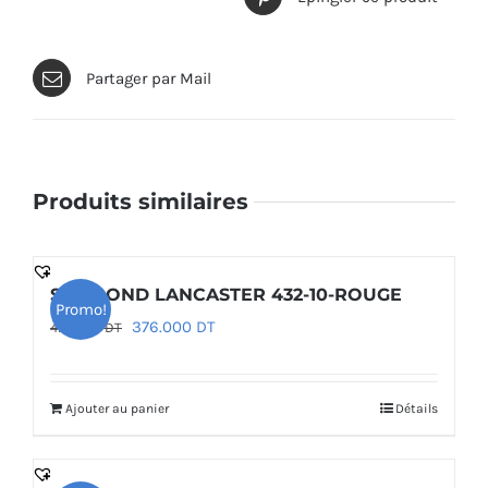
Partager par Mail
Produits similaires
SAC ROND LANCASTER 432-10-ROUGE
Promo!
Le
Le
376.000
DT
470.000
DT
prix
prix
initial
actuel
Ajouter au panier
Détails
était :
est :
470.000 DT.
376.000 DT.