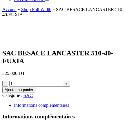
Accueil
»
Shop Full Width
»
SAC BESACE LANCASTER 510-
40-FUXIA
SAC BESACE LANCASTER 510-40-
FUXIA
325.000
DT
quantité
de
Ajouter au panier
SAC
Catégorie :
SAC
BESACE
LANCASTER
Informations complémentaires
510-
40-
Informations complémentaires
FUXIA