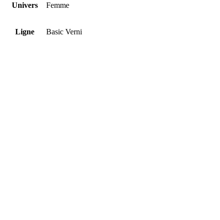
Univers
Femme
Ligne
Basic Verni
Forme
Sac besace
Taille
31.0×23.0x7.0 cm
Matière
Nylon/Polyamide
Fermeture
Zippée
Doublure
Textile Logo
Type de
Porté épaule, porté travers
portée
Anses
réglables