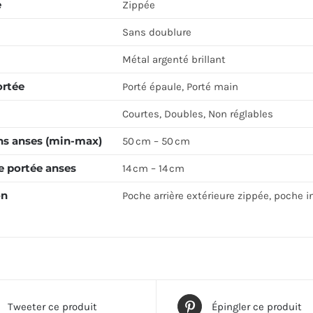
e
Zippée
Sans doublure
Métal argenté brillant
ortée
Porté épaule, Porté main
Courtes, Doubles, Non réglables
s anses (min-max)
50 cm – 50 cm
e portée anses
14 cm – 14 cm
on
Poche arrière extérieure zippée, poche i
Tweeter ce produit
Épingler ce produit