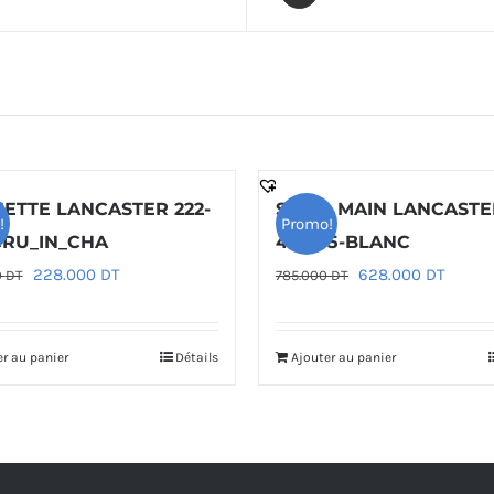
ETTE LANCASTER 222-
SAC À MAIN LANCASTE
!
Promo!
CRU_IN_CHA
426-85-BLANC
Le
Le
Le
Le
228.000
DT
628.000
DT
0
DT
785.000
DT
prix
prix
prix
prix
initial
actuel
initial
actuel
er au panier
Détails
Ajouter au panier
était :
est :
était :
est :
285.000 DT.
228.000 DT.
785.000 DT.
628.00