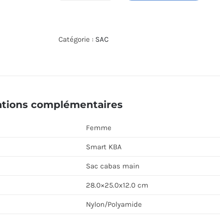
de
SAC
CABAS
Catégorie :
SAC
MAIN
LANCASTER
516-
29-
ations complémentaires
GRIS
Femme
Smart KBA
Sac cabas main
28.0×25.0x12.0 cm
Nylon/Polyamide