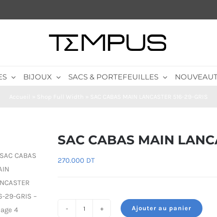
ES
BIJOUX
SACS & PORTEFEUILLES
NOUVEAUT
Accueil
»
Shop Full Width
»
SAC CABAS MAIN LANCASTER 516-29-GRIS
SAC CABAS MAIN LANCA
270.000
DT
Ajouter au panier
quantité