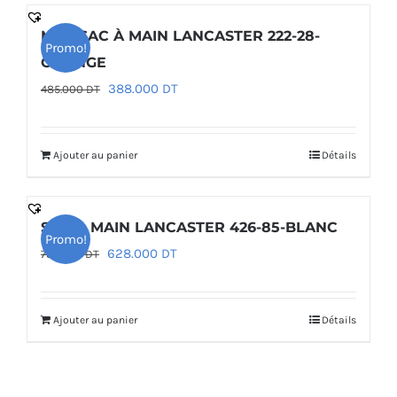
MINI SAC À MAIN LANCASTER 222-28-
Promo!
ORANGE
Le
Le
388.000
DT
485.000
DT
prix
prix
initial
actuel
Ajouter au panier
Détails
était :
est :
485.000 DT.
388.000 DT.
SAC À MAIN LANCASTER 426-85-BLANC
Promo!
Le
Le
628.000
DT
785.000
DT
prix
prix
initial
actuel
Ajouter au panier
Détails
était :
est :
785.000 DT.
628.000 DT.