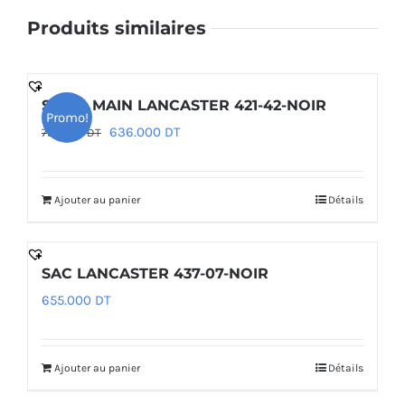
Produits similaires
SAC À MAIN LANCASTER 421-42-NOIR
Promo!
Le
Le
636.000
DT
795.000
DT
prix
prix
initial
actuel
Ajouter au panier
Détails
était :
est :
795.000 DT.
636.000 DT.
SAC LANCASTER 437-07-NOIR
655.000
DT
Ajouter au panier
Détails