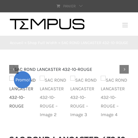
Passer
PANIER
au
contenu
Accueil
»
Shop Full Width
»
SAC ROND LANCASTER 432-10-ROUGE
Promo!