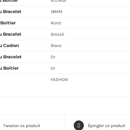
 Boîtier
ALLIAGE
u Bracelet
18MM
Boîtier
Rond
u Bracelet
Brossé
u Cadran
Blanc
u Bracelet
Or
 Boîtier
Or
FASHION
Tweeter ce produit
Épingler ce produit