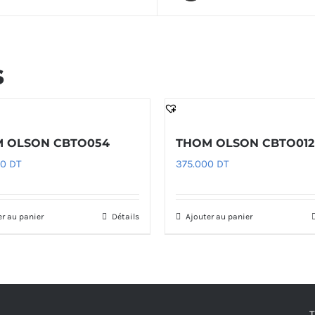
s
 OLSON CBTO054
THOM OLSON CBTO012
00
DT
375.000
DT
er au panier
Détails
Ajouter au panier