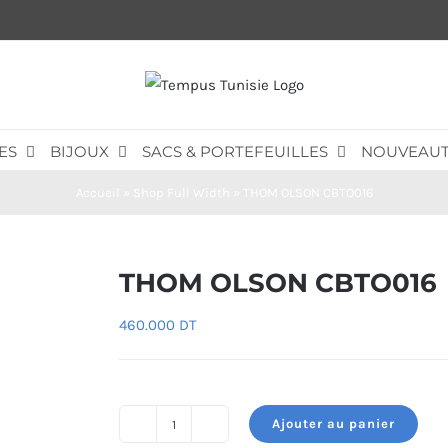
ES
BIJOUX
SACS & PORTEFEUILLES
NOUVEAUT
Accueil
»
Shop Full Width
»
THOM OLSON CBTO016
THOM OLSON CBTO016
460.000
DT
Ajouter au panier
quantité