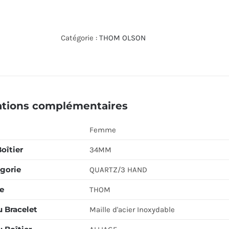
de
THOM
OLSON
Catégorie :
THOM OLSON
CBTO016
ations complémentaires
Femme
Boîtier
34MM
gorie
QUARTZ/3 HAND
e
THOM
u Bracelet
Maille d'acier Inoxydable