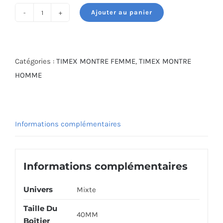
était :
est :
Ajouter au panier
375.000 DT.
265.000 DT.
quantité
de
TIMEX
WATCH
Catégories :
TIMEX MONTRE FEMME
,
TIMEX MONTRE
TW2R49500
HOMME
Informations complémentaires
Informations complémentaires
Univers
Mixte
Taille Du
40MM
Boîtier