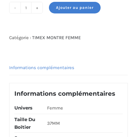
était :
est :
Ajouter au panier
425.000 DT.
300.000 DT.
quantité
de
TIMEX
WATCH
Catégorie :
TIMEX MONTRE FEMME
TW2T37000
Informations complémentaires
Informations complémentaires
Univers
Femme
Taille Du
37MM
Boîtier