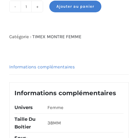
était :
est :
Ajouter au panier
375.000 DT.
265.000 DT.
quantité
de
TIMEX
WATCH
Catégorie :
TIMEX MONTRE FEMME
TW2U19400
Informations complémentaires
Informations complémentaires
Univers
Femme
Taille Du
38MM
Boîtier
Sous-