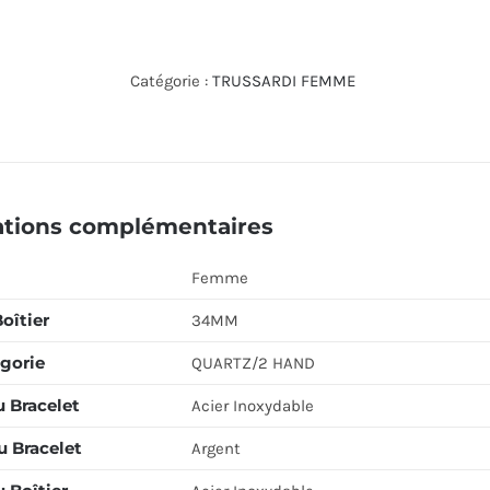
de
TRUSSARDI
WATCH
Catégorie :
TRUSSARDI FEMME
R2453152503
ations complémentaires
Femme
Boîtier
34MM
gorie
QUARTZ/2 HAND
u Bracelet
Acier Inoxydable
u Bracelet
Argent