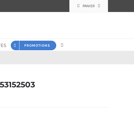
PANIER
ES
PROMOTIONS
53152503