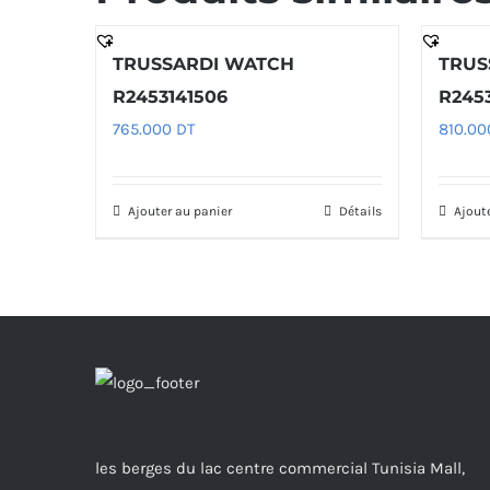
TRUSSARDI WATCH
TRUS
R2453141506
R245
765.000
DT
810.0
Ajouter au panier
Détails
Ajout
les berges du lac centre commercial Tunisia Mall,