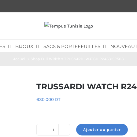
ES
BIJOUX
SACS & PORTEFEUILLES
NOUVEAUT
Accueil
»
Shop Full Width
»
TRUSSARDI WATCH R2453152503
TRUSSARDI WATCH R24
630.000
DT
Ajouter au panier
quantité