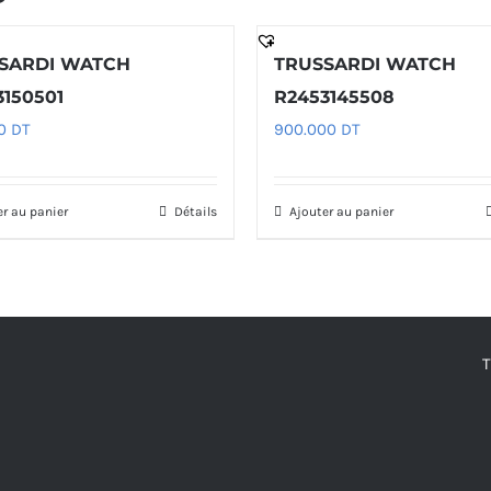
SARDI WATCH
TRUSSARDI WATCH
3150501
R2453145508
00
DT
900.000
DT
er au panier
Détails
Ajouter au panier