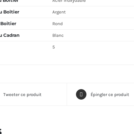
 Boîtier
Acier Inoxydable
 Boîtier
Argent
Boîtier
Rond
u Cadran
Blanc
5
Tweeter ce produit
Épingler ce produit
s