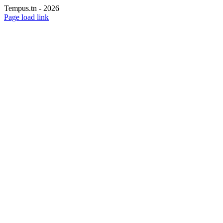
Tempus.tn -
2026
Page load link
Aller
en
haut