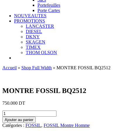
Portefeuilles
Porte Cartes
NOUVEAUTES
PROMOTIONS
LANCASTER
DIESEL
DKNY
SKAGEN
TIMEX
THOM OLSON
Accueil
»
Shop Full Width
»
MONTRE FOSSIL BQ2512
Ajouter aux favoris
MONTRE FOSSIL BQ2512
750.000
DT
quantité
de
Ajouter au panier
MONTRE
Catégories :
FOSSIL
,
FOSSIL Montre Homme
FOSSIL