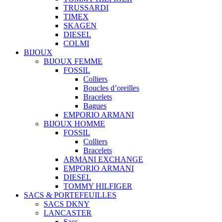
TRUSSARDI
TIMEX
SKAGEN
DIESEL
COLMI
BIJOUX
BIJOUX FEMME
FOSSIL
Colliers
Boucles d’oreilles
Bracelets
Bagues
EMPORIO ARMANI
BIJOUX HOMME
FOSSIL
Colliers
Bracelets
ARMANI EXCHANGE
EMPORIO ARMANI
DIESEL
TOMMY HILFIGER
SACS & PORTEFEUILLES
SACS DKNY
LANCASTER
Sacs