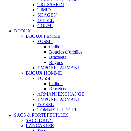
TRUSSARDI
TIMEX
SKAGEN
DIESEL
COLMI
BIJOUX
BIJOUX FEMME
FOSSIL
Colliers
Boucles d’oreilles
Bracelets
Bagues
EMPORIO ARMANI
BIJOUX HOMME
FOSSIL
Colliers
Bracelets
ARMANI EXCHANGE
EMPORIO ARMANI
DIESEL
TOMMY HILFIGER
SACS & PORTEFEUILLES
SACS DKNY
LANCASTER
Sacs