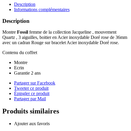
ES5078
Description
Informations complémentaires
Description
Montre
Fossil
femme de la collection Jacqueline , mouvement
Quartz , 3 aiguilles, boitier en Acier inoxydable Doré rose de 36mm
avec un cadran Rouge sur bracelet Acier inoxydable Doré rose.
Contenu du coffret
Montre
Ecrin
Garantie 2 ans
Partager sur Facebook
Tweeter ce produit
Épingler ce produit
Partager par Mail
Produits similaires
Ajouter aux favoris