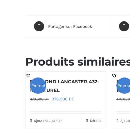
Partager sur Facebook
Produits similaire
SAC ROND LANCASTER 432-
SAC 
Promo!
Promo
10-NATUREL
10-R
Le
Le
376.000
DT
470.000
DT
470.00
prix
prix
initial
actuel
Ajouter au panier
Détails
Ajout
était :
est :