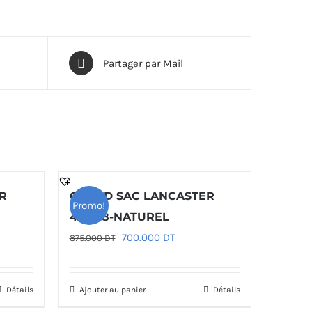
Partager par Mail
R
GRAND SAC LANCASTER
Promo!
433-08-NATUREL
Le
Le
700.000
DT
875.000
DT
prix
prix
initial
actuel
Détails
Ajouter au panier
Détails
était :
est :