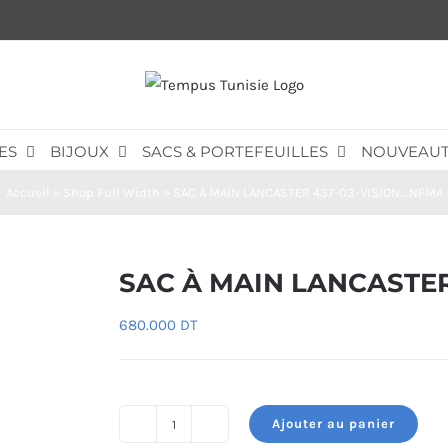
ES
BIJOUX
SACS & PORTEFEUILLES
NOUVEAUT
Accueil
»
Shop Full Width
»
SAC À MAIN LANCASTER 437-03-VISION_NFMA
SAC À MAIN LANCASTER
680.000
DT
Ajouter au panier
quantité