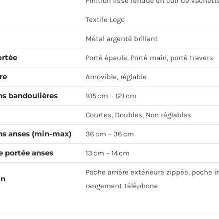
Finition lisse fendue en cuir de vachett
Textile Logo
Métal argenté brillant
ortée
Porté épaule, Porté main, porté travers
re
Amovible, réglable
s bandoulières
105 cm – 121 cm
Courtes, Doubles, Non réglables
s anses (min-max)
36 cm – 36 cm
e portée anses
13 cm – 14 cm
Poche arrière extérieure zippée, poche i
on
rangement téléphone