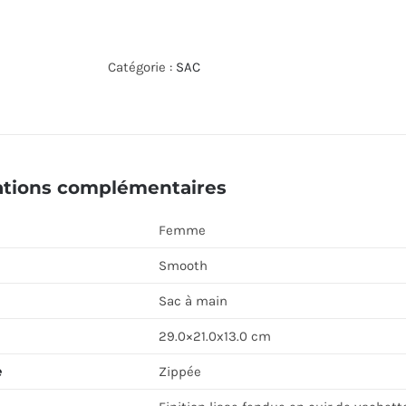
de
SAC
À
Catégorie :
SAC
MAIN
LANCASTER
437-
03-
ations complémentaires
VISION_NFMA
Femme
Smooth
Sac à main
29.0×21.0x13.0 cm
e
Zippée