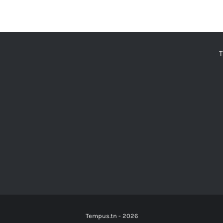
470.000 DT.
376.000 DT.
775.000 DT.
620.00
Tempus.tn -
2026