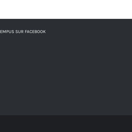
0 DT.
875.000 DT.
700.000 DT.
TEMPUS SUR FACEBOOK