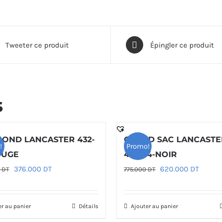
Tweeter ce produit
Épingler ce produit
s
ROND LANCASTER 432-
GRAND SAC LANCASTE
!
Promo!
OUGE
437-04-NOIR
Le
Le
Le
Le
376.000
DT
620.000
DT
0
DT
775.000
DT
prix
prix
prix
prix
initial
actuel
initial
actuel
er au panier
Détails
Ajouter au panier
était :
est :
était :
est :