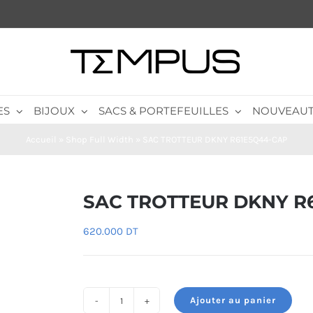
ES
BIJOUX
SACS & PORTEFEUILLES
NOUVEAUT
Accueil
»
Shop Full Width
»
SAC TROTTEUR DKNY R61E5Q44-CAP
SAC TROTTEUR DKNY R
620.000
DT
Ajouter au panier
quantité