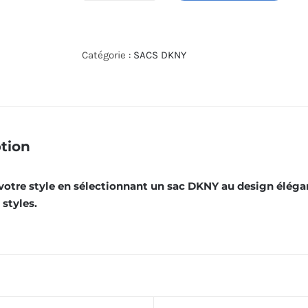
de
SAC
TROTTEUR
Catégorie :
SACS DKNY
DKNY
R61E5Q44-
CAP
tion
otre style en sélectionnant un sac DKNY au design élégan
styles.